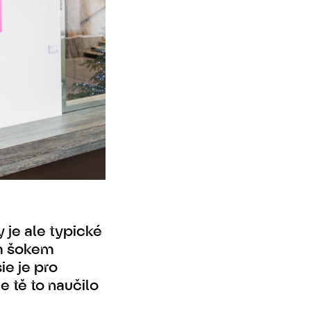
 je ale typické
ím šokem
ie je pro
e tě to naučilo