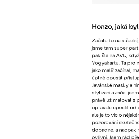
Honzo, jaká byl
Začalo to na střední
jsme tam super partu
pak šla na AVU, kdy
Yogyakartu, Ta pro 
jako malíř začínal, 
úplně opustil příst
Javánské masky a hi
stylizaci a začal jse
právě už maloval z 
opravdu upustil od n
ale je to víc o něja
pozorování skutečnos
dopadne, a naopak 
ovlivní. Jsem rád př