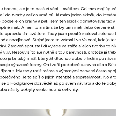
ou barvou, ale je to bazální věcí – světlem. Oni tam mají úpln
je i do tvorby našich umělců. Já mám jeden skicák, do které
podle jejich krajiny a pak jsem ten skicák domalovával tady
lně jinak. A není to ani tím, že by tam měli třeba červené str
je to opravdu tím světlem. Tady jsem prostě maloval zelenou
é a nezajímavé. Stejně jsem to vnímal i ve Valencii, kde je te
ý. Zároveň spousta lidí vyjede na stáže a jejich tvorbu to nij
 vliv. Nesouvisí to ale nutně s tou barevností, protože já tře
ž je britský malíř, který žil dlouhou dobu v Indii a po návr
svoje výrazové formy. On tvořil podobně barevná díla a Brit
přijmout. My tady totiž máme s výraznými barvami často spoj
olečného. Je to spíš o jejich intenzitě a expresivnosti. No a t
em se o Hodgkinovi dozvěděl až po svém návratu a do té doby
oba nás ty pobyty venku hodně ovlivnily.