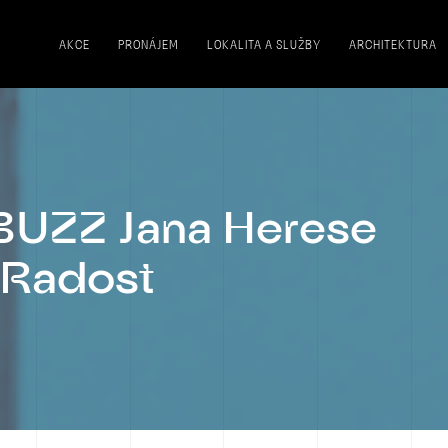
AKCE
PRONÁJEM
LOKALITA A SLUŽBY
ARCHITEKTURA
UZZ Jana Herese
 Radost