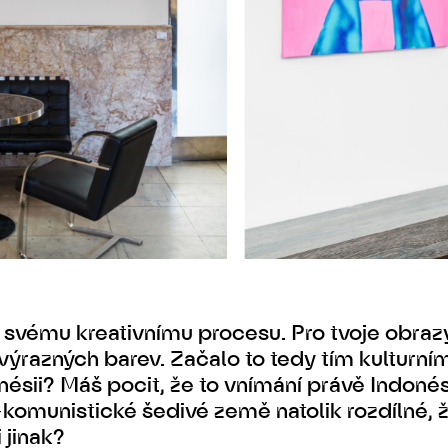
e svému kreativnímu procesu. Pro tvoje obrazy
 výrazných barev. Začalo to tedy tím kulturn
ésii? Máš pocit, že to vnímání právě Indonés
komunistické šedivé země natolik rozdílné, ž
 jinak?