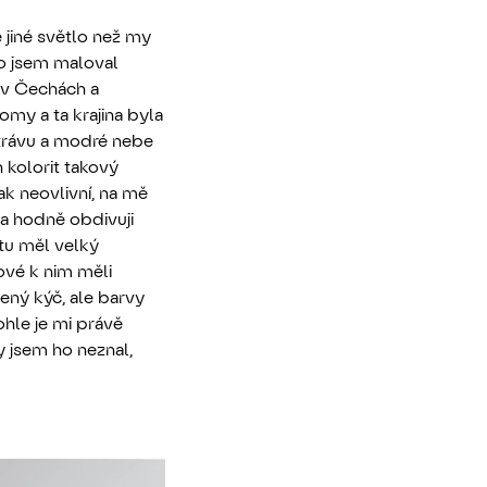
ě jiné světlo než my
ho jsem maloval
 v Čechách a
omy a ta krajina byla
 trávu a modré nebe
n kolorit takový
ak neovlivní, na mě
ba hodně obdivuji
atu měl velký
ové k nim měli
ený kýč, ale barvy
ohle je mi právě
 jsem ho neznal,