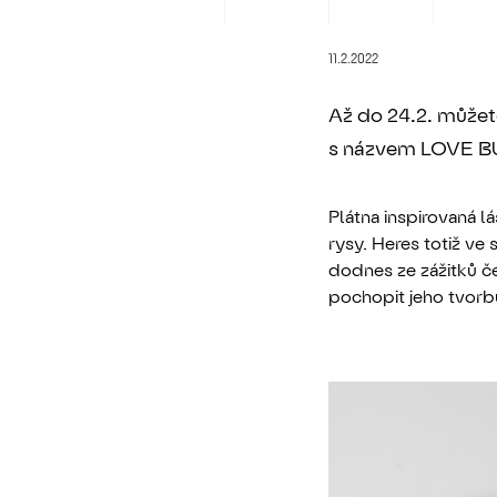
11.2.2022
Až do 24.2. můžet
s názvem LOVE B
Plátna inspirovaná 
rysy. Heres totiž ve 
dodnes ze zážitků č
pochopit jeho tvorb