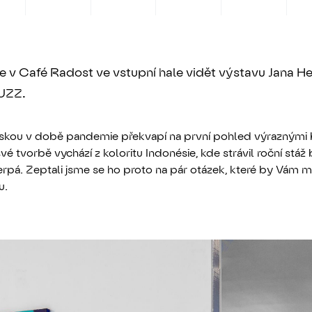
e v Café Radost ve vstupní hale vidět výstavu Jana He
UZZ.
láskou v době pandemie překvapí na první pohled výraznými 
své tvorbě vychází z koloritu Indonésie, kde strávil roční stáž
erpá. Zeptali jsme se ho proto na pár otázek, které by Vám
u.