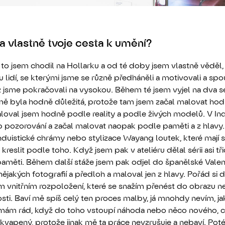
a vlastně tvoje cesta k umění?
, to jsem chodil na Hollarku a od té doby jsem vlastně věděl,
 lidí, se kterými jsme se různě předháněli a motivovali a sp
ž jsme pokračovali na vysokou. Během té jsem vyjel na dva s
mě byla hodně důležitá, protože tam jsem začal malovat hod
maloval jsem hodně podle reality a podle živých modelů. V Ind
up pozorování a začal malovat naopak podle paměti a z hlavy
nduistické chrámy nebo stylizace Wayang loutek, které mají
m kreslit podle toho. Když jsem pak v ateliéru dělal sérii asi tř
paměti. Během další stáže jsem pak odjel do španělské Valen
ějakých fotografií a předloh a maloval jen z hlavy. Pořád si 
kém vnitřním rozpoložení, které se snažím přenést do obrazu 
ti. Baví mě spíš celý ten proces malby, já mnohdy nevím, ja
mám rád, když do toho vstoupí náhoda nebo něco nového, c
ekvapený, protože jinak mě ta práce nevzrušuje a nebaví. Poté