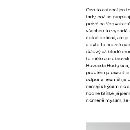
Ono to asi není jen t
tady, což se propisu
právě na Yogyakartě 
všechno to vypadá úp
úplně odlišná, ale 
a bylo to hrozně nudn
růžový až bledě modr
to mělo ale obrovský
Howarda Hodgkina, co
problém prosadit si 
odpor a neuměli je 
nemají s kýčem nic sp
hodně blízké, já js
nicméně myslím, že 