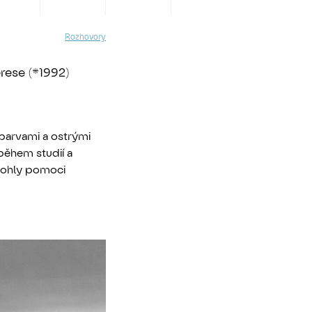
Rozhovory
rese (*1992)
barvami a ostrými
 během studií a
 mohly pomoci