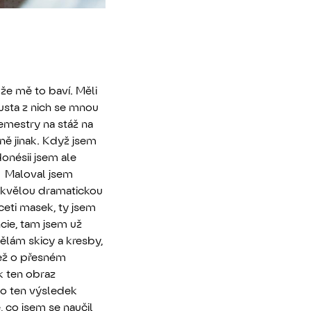
 že mě to baví. Měli
ousta z nich se mnou
emestry na stáž na
ně jinak. Když jsem
onésii jsem ale
. Maloval jsem
 skvělou dramatickou
iceti masek, ty jsem
cie, tam jsem už
dělám skicy a kresby,
než o přesném
k ten obraz
o ten výsledek
, co jsem se naučil