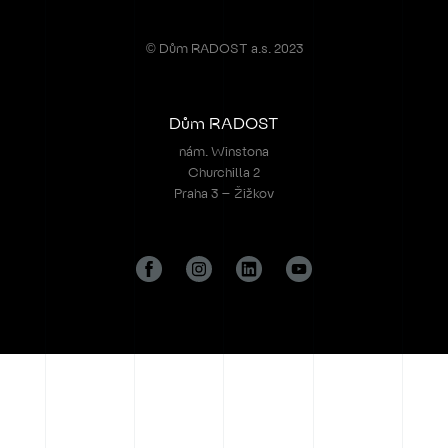
© Dům RADOST a.s. 2023
Dům RADOST
nám. Winstona
Churchilla 2
Praha 3 – Žižkov