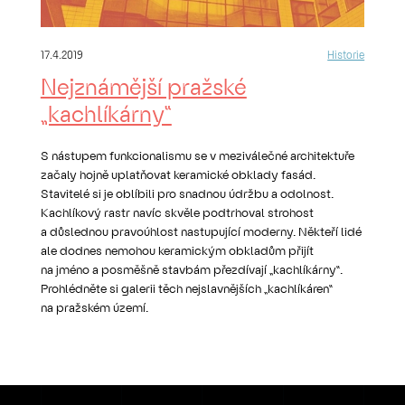
17.4.2019
Historie
Nejznámější pražské
„kachlíkárny“
S nástupem funkcionalismu se v meziválečné architektuře
začaly hojně uplatňovat keramické obklady fasád.
Stavitelé si je oblíbili pro snadnou údržbu a odolnost.
Kachlíkový rastr navíc skvěle podtrhoval strohost
a důslednou pravoúhlost nastupující moderny. Někteří lidé
ale dodnes nemohou keramickým obkladům přijít
na jméno a posměšně stavbám přezdívají „kachlíkárny“.
Prohlédněte si galerii těch nejslavnějších „kachlíkáren“
na pražském území.