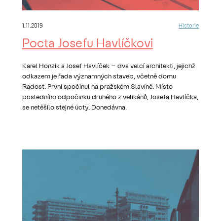
1.11.2019
Historie
Pocta Josefu Havlíčkovi
Karel Honzík a Josef Havlíček – dva velcí architekti, jejichž
odkazem je řada významných staveb, včetně domu
Radost. První spočinul na pražském Slavíně. Místo
posledního odpočinku druhého z velikánů, Josefa Havlíčka,
se netěšilo stejné úcty. Donedávna.