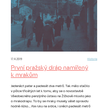
17.4.2019
Historie
První pražský dráp namířený
k mrakům
Jedenáct pater a padesát dva metrů. Tak málo stačilo
v půlce třicátých let k tomu, aby se o novostavbě
Všeobecného penzijního ústavu na Žižkově mluvilo jako
o mrakodrapu. To by se mraky musely válet opravdu
hodně nízko... Ale ruku na srdce, i oněch padesát metrů